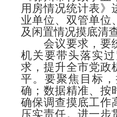
用房情况统计表
》
业单位、双管单位
及闲置情况摸底清
会议要求，要
机关
要
带头
落实
过
求，提升
全市党政
平
。要
聚焦目标，
确
；
数据精准、按
确保
调查摸底
工作
压实责任
。
进一步