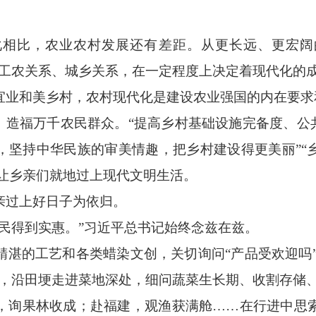
比，农业农村发展还有差距。从更长远、更宏阔
工农关系、城乡关系，在一定程度上决定着现代化的成
业和美乡村，农村现代化是建设农业强国的内在要求
造福万千农民群众。“提高乡村基础设施完备度、公共
，坚持中华民族的审美情趣，把乡村建设得更美丽”“
，让乡亲们就地过上现代文明生活。
过上好日子为依归。
得到实惠。”习近平总书记始终念兹在兹。
的工艺和各类蜡染文创，关切询问“产品受欢迎吗”“
廊，沿田埂走进菜地深处，细问蔬菜生长期、收割存储
询果林收成；赴福建，观渔获满舱……在行进中思索