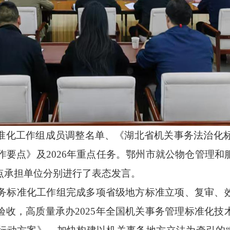
准化工作组成员调整名单
、《湖北省机关事务法治化
作要点》及
2026
年
重点任务。
鄂州市
就
公物仓管理和
点承担单位分别进行了表态发言
。
务标准化工作组完成多项省级地方标准立项、复审、
验收，高质量承办
2025
年全国机关事务管理标准化技