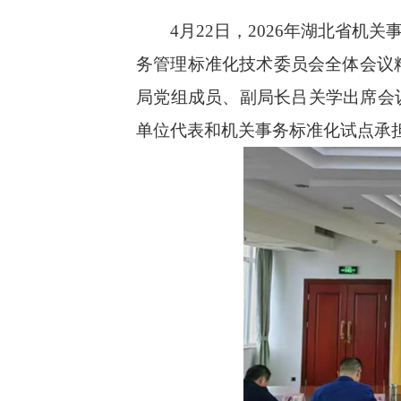
4
月
22
日，
202
6
年湖北省机关
务
管理标准化
技术委员会
全体会议
局党组成员、副局长吕关学出席会
单位代表和机关事务标准化试点承