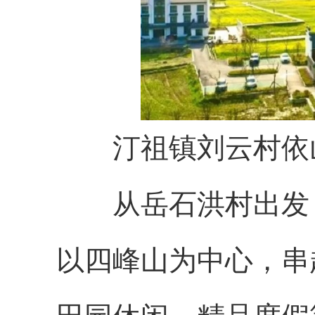
汀祖镇刘云村依
从岳石洪村出发，
以四峰山为中心，串