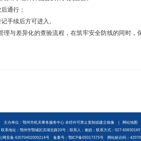
致后通行；
记手续后方可进入。
理与差异化的查验流程，在筑牢安全防线的同时，保
主办单位：鄂州市机关事务服务中心 未经许可禁止复制或建立镜像
|
网站地图
联系地址：鄂州市鄂城区滨湖北路20号；联系人：秦皓；联系方式：027-60830165
公网安备 42070402000214号
备案号：鄂ICP备05017375号 网站标识码：420700