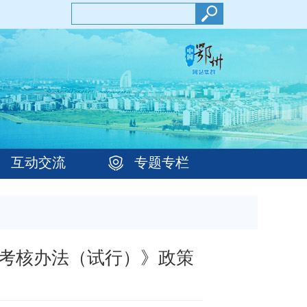
互动交流
专题专栏
考核办法（试行）》政策