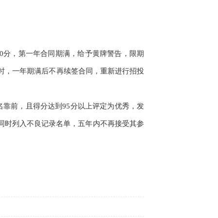
70分，第一年合同期满，给予黄牌警告，限期
下时，一年期满后不再续签合同，重新进行招投
靠前，且得分达到95分以上评定为优秀，发
同时列入不良记录名单，五年内不再接受其参