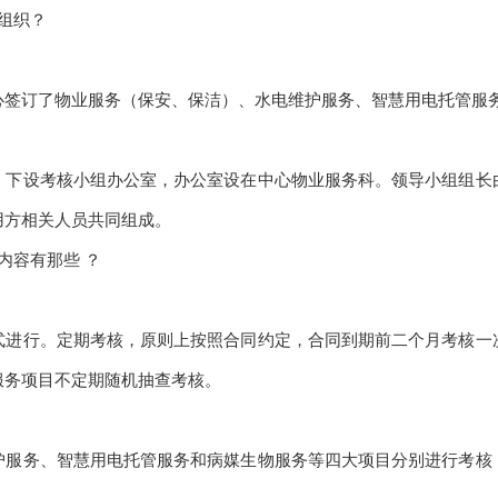
组织？
订了物业服务（保安、保洁）、水电维护服务、智慧用电托管服务
设考核小组办公室，办公室设在中心物业服务科。领导小组组长
用方相关人员共同组成。
容有那些 ？
行。定期考核，原则上按照合同约定，合同到期前二个月考核一
服务项目不定期随机抽查考核。
务、智慧用电托管服务和病媒生物服务等四大项目分别进行考核