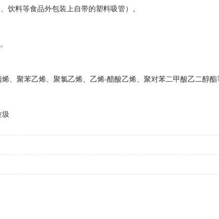
奶、饮料等食品外包装上自带的塑料吸管）。
袋。
丙烯、聚苯乙烯、聚氯乙烯、乙烯-醋酸乙烯、聚对苯二甲酸乙二醇酯
？
垃圾