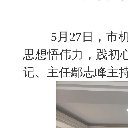
5月27
日，
市
思想悟伟力，践初
记、主任
鄢志峰
主