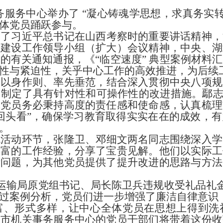
关事务服务中心举办了 “凝心铸魂学思想，求真务实
体党员踊跃参与。​
习了习近平总书记在山西考察时的重要讲话精神，
的建设工作领导小组（扩大）会议精神，中央、湖
班的有关通知通报，《
“临空速度” 典型案例材料
性与紧迫性，关乎中心工作的高效推进，为后续
子以身作则、率先垂范，结合深入贯彻中央八项规
，制定了具有针对性和可操作性的改进措施。鄢
体党员务必秉持高度的责任感和使命感，认真梳理
回头看”，确保学习教育取得实实在在的成效，
​
流活动环节，张隆卫、邓细文两名同志围绕深入学
丰富的工作经验，分享了宝贵见解。他们以实际工
际问题，为其他党员提供了提升改进的思路与方法
通运输局原党组书记、局长陈卫兵违规收受礼品礼金
过案例分析，党员们进一步增强了廉洁自律意识，
富、形式多样，让中心全体党员在思想上得到洗
州市机关事务服务中心的党员干部们将带着这份收