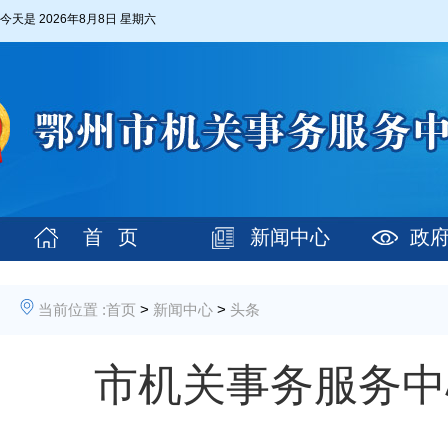
今天是
2026年8月8日 星期六
首 页
新闻中心
政
当前位置 :
首页
>
新闻中心
>
头条
市机关事务服务中