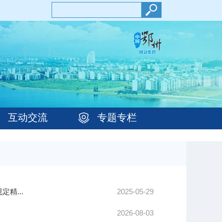
互动交流
专题专栏
精...
2025-05-29
2026-08-03