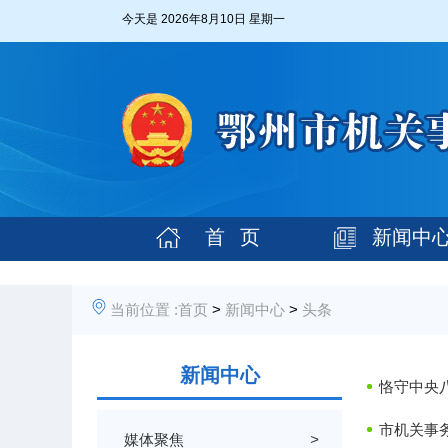
今天是
2026年8月10日 星期一
首 页
新闻中
当前位置 :
首页
>
新闻中心
>
头条
新闻中心
恪守中央八
市机关事
媒体聚焦
>