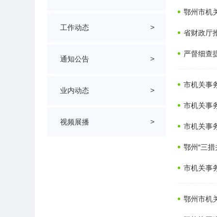
鄂州市机
工作动态
>
省财政厅
严督细查提
通知公告
>
市机关事
业内动态
>
市机关事
视频展播
>
市机关事
鄂州“三措
市机关事
鄂州市机