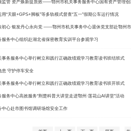
强监管 资产焕新提质效——鄂州市机关事务服务中心国有资产管理创
用“天眼+GPS+脚板”等多轨模式督查“五一”假期公车运行情况
初心 银发丹心永向党 ——鄂州市机关事务中心退休党支部赴鄂州市烈
务服务中心组织赴湖北省保密教育实训平台参观学习
关事务服务中心举行树立和践行正确政绩观学习教育读书班结班式
隐患 守护停车安全
关事务服务中心举行树立和践行正确政绩观学习教育读书班开班式
服务中心高效服务“荆楚科普大讲堂走进鄂州·莲花山AI讲堂”活动
务中心赴市图书馆调研场馆安全工作