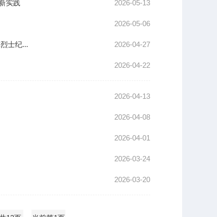
新实践
2026-05-13
2026-05-06
士纪...
2026-04-27
2026-04-22
2026-04-13
2026-04-08
2026-04-01
2026-03-24
2026-03-20