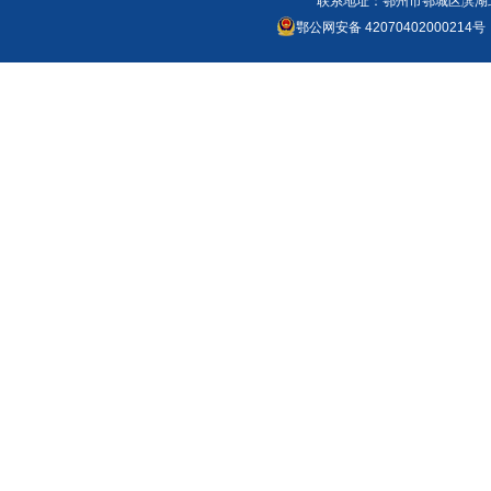
联系地址：鄂州市鄂城区滨湖北路
鄂公网安备 42070402000214号