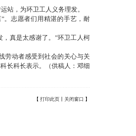
转运站，为环卫工人义务理发。
”。志愿者们用精湛的手艺，耐
发，真是太感谢了。”环卫工人柯
线劳动者感受到社会的关心与关
科科长
科长
表示。
（供稿人：邓细
【
打印此页
丨
关闭窗口
】