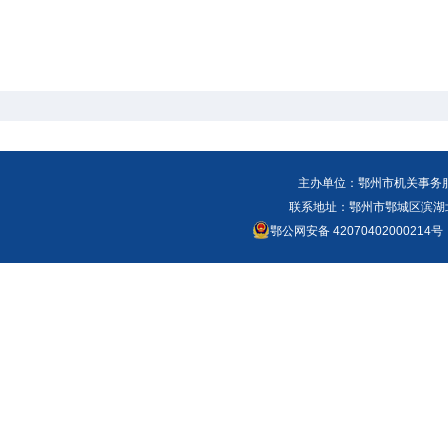
主办单位：鄂州市机关事务
联系地址：鄂州市鄂城区滨湖北路
鄂公网安备 42070402000214号