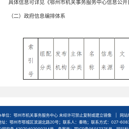
具体信息可详见《鄂州市机关事务服务中心信息公开
（二）政府信息编排体系
（三）公开形式
对于主动公开的政府信息，主要采取以下形式公开：
办单位：鄂州市机关事务服务中心 未经许可禁止复制或建立镜像
|
网站
址：鄂州市鄂城区滨湖北路20号；联系人：秦皓；联系方式：027-6083
1.鄂州市机关事务服务中心政府门户网站（网址：http://jgs
网安备 42070402000214号
备案号：鄂ICP备05017375号 网站